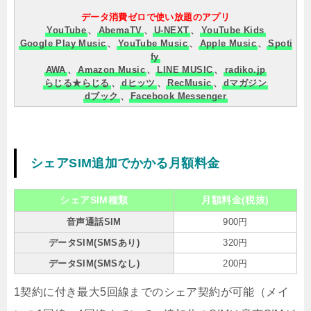
データ消費ゼロで使い放題のアプリ
YouTube
、
AbemaTV
、
U-NEXT
、
YouTube Kids
Google Play Music
、
YouTube Music
、
Apple Music
、
Spoti
fy
AWA
、
Amazon Music
、
LINE MUSIC
、
radiko.jp
らじる★らじる
、
dヒッツ
、
RecMusic
、
dマガジン
dブック
、
Facebook Messenger
シェアSIM追加でかかる月額料金
シェアSIM種類
月額料金(税抜)
音声通話SIM
900円
データSIM(SMSあり)
320円
データSIM(SMSなし)
200円
1契約に付き最大5回線までのシェア契約が可能（メイ