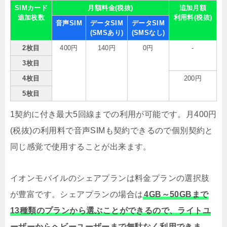
SIMカード
月額料金(税抜)
追加月額
追加枚数
利用料(税抜)
音声SIM
データSIM
データSIM
(SMSあり)
(SMSなし)
2枚目
400円
140円
0円
-
3枚目
4枚目
200円
5枚目
1契約に付き最大5回線までの利用が可能です。月400円
(税抜)の利用料で音声SIMも契約できるので個別契約と
同じ感覚で使用することが出来ます。
イオンモバイルのシェアプランは料金プランの選択肢
が豊富です。シェアプランの場合は
4GB～50GBまで
13種類のプランから選ぶことができるので、ライトユ
ーザーからヘビーユーザーまで無駄なく利用できま