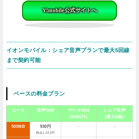
Y!mobile公式サイトへ
イオンモバイル：シェア音声プランで最大5回線
まで契約可能
ベースの料金プラン
コース
音声SIM
データSIM
シェア音声
(SMSﾅｼ)
(最大5枚)
500MB
930円
-
-
税込1,023円