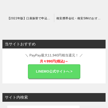
投
【2022年版】口座振替で申込・契約が可能な格安SIMまとめ
格安携帯会社・格安SIMのおすすめランキング
稿
ナ
ビ
当サイトおすすめ
ゲ
＼ PayPay最大11,940円相当還元！ ／
ー
月々990円(税込)～
シ
ョ
LINEMO公式サイトへ >
ン
サイト内検索