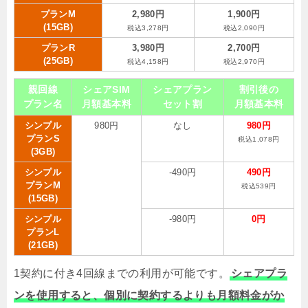
プランM
2,980円
1,900円
(15GB)
税込3,278円
税込2,090円
プランR
3,980円
2,700円
(25GB)
税込4,158円
税込2,970円
親回線
シェアSIM
シェアプラン
割引後の
プラン名
月額基本料
セット割
月額基本料
シンプル
980円
なし
980円
プランS
税込1,078円
(3GB)
シンプル
-490円
490円
プランM
税込539円
(15GB)
シンプル
-980円
0円
プランL
(21GB)
1契約に付き4回線までの利用が可能です。
シェアプラ
ンを使用すると、個別に契約するよりも月額料金がか