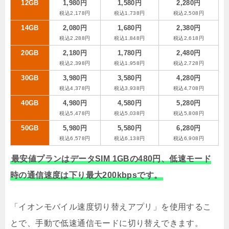
12GB
1,980円
1,580円
2,280円
税込2,178円
税込1,738円
税込2,508円
14GB
2,080円
1,680円
2,380円
税込2,288円
税込1,848円
税込2,618円
20GB
2,180円
1,780円
2,480円
税込2,398円
税込1,958円
税込2,728円
30GB
3,980円
3,580円
4,280円
税込4,378円
税込3,938円
税込4,708円
40GB
4,980円
4,580円
5,280円
税込5,478円
税込5,038円
税込5,808円
50GB
5,980円
5,580円
6,280円
税込6,578円
税込6,138円
税込6,908円
最安値プランはデータSIM 1GBの480円、低速モード
時の通信速度は下り最大200kbpsです。
「イオンモバイル速度切り替えアプリ」を使用するこ
とで、手動で低速通信モードに切り替えできます。