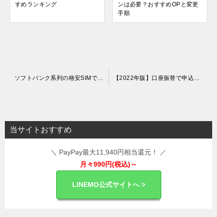
すめランキング
ンは必要？おすすめOPと変更
手順
投
ソフトバンク系列の格安SIMでおすすめは？料金やサービスを比較！
【2022年版】口座振替で申込・契約が可能な格安SIMまとめ
稿
ナ
ビ
当サイトおすすめ
ゲ
＼ PayPay最大11,940円相当還元！ ／
ー
月々990円(税込)～
シ
ョ
LINEMO公式サイトへ >
ン