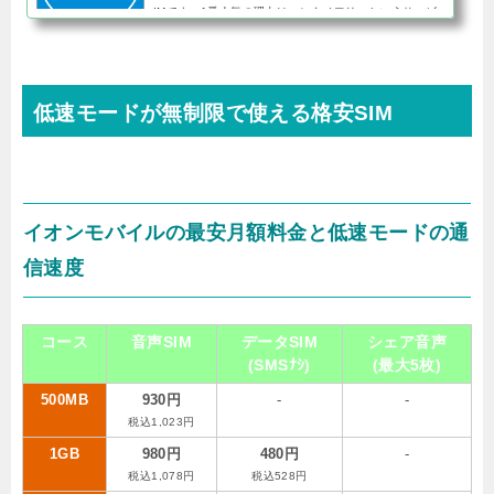
IMです。1番人気の理由はエンタメフリーというサービ
スで、このオプションに加入するとYouTubeやAbemaT
Vなどのコンテンツが使い放...
低速モードが無制限で使える格安SIM
イオンモバイルの最安月額料金と低速モードの通
信速度
コース
音声SIM
データSIM
シェア音声
(SMSﾅｼ)
(最大5枚)
500MB
930円
-
-
税込1,023円
1GB
980円
480円
-
税込1,078円
税込528円