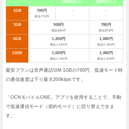
(SMSあり)
(SMSなし)
1GB
700円
-
-
税込770円
3GB
900円
780円
税込990円
税込858円
6GB
1,200円
1,080円
税込1,320円
税込1,180円
10GB
1,600円
1,480円
税込1,760円
税込1,628円
最安プランは音声通話SIM 1GBの700円、低速モード時
の通信速度は下り最大200kbpsです。
「OCNモバイルONE」アプリを使用することで、手動
で低速通信モード（節約モード）に切り替えできま
す。