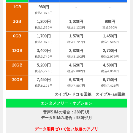
1GB
980円
-
-
税込1,078円
3GB
1,200円
1,020円
900円
税込1,320円
税込1,122円
税込990円
6GB
1,700円
1,570円
1,450円
税込1,870円
税込1,727円
税込1,595円
12GB
3,400円
2,820円
2,700円
税込3,740円
税込3,102円
税込2,970円
20GB
5,200円
4,620円
4,500円
税込5,720円
税込5,082円
税込4,950円
30GB
7,450円
6,870円
6,750円
税込8,195円
税込7,557円
税込7,425円
タイプD=ドコモ回線 タイプA=au回線
エンタメフリー・オプション
音声SIMの場合：280円/月
データSIMの場合：980円/月
データ消費ゼロで使い放題のアプリ