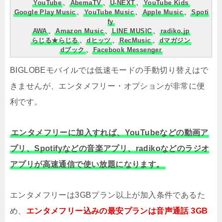
YouTube
、
AbemaTV
、
U-NEXT
、
YouTube Kids
Google Play Music
、
YouTube Music
、
Apple Music
、
Spoti
fy
AWA
、
Amazon Music
、
LINE MUSIC
、
radiko.jp
らじる★らじる
、
dヒッツ
、
RecMusic
、
dマガジン
dブック
、
Facebook Messenger
BIGLOBEモバイルでは低速モードの手動切り替えはで
きませんが、エンタメフリー・オプションが非常に便
利です。
エンタメフリーに加入すれば、YouTubeなどの動画ア
プリ、Spotifyなどの音楽アプリ、radikoなどのラジオ
アプリが高速通信で使い放題になります。
エンタメフリーは3GBプラン以上が加入条件であるた
め、
エンタメフリー込みの最安プランは音声通話 3GB