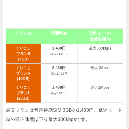
プラン名
月額料金
節約モード/
速度制限時
くりこし
1,480円
最大300kbps
プランS
税込1,628円
(3GB)
くりこし
2,480円
最大1Mbps
プランR
税込2,728円
(15GB)
くりこし
3.480円
最大1Mbps
プランL
税込3,828円
(25GB)
最安プランは音声通話SIM 3GBの1,480円、低速モード
時の通信速度は下り最大300kbpsです。