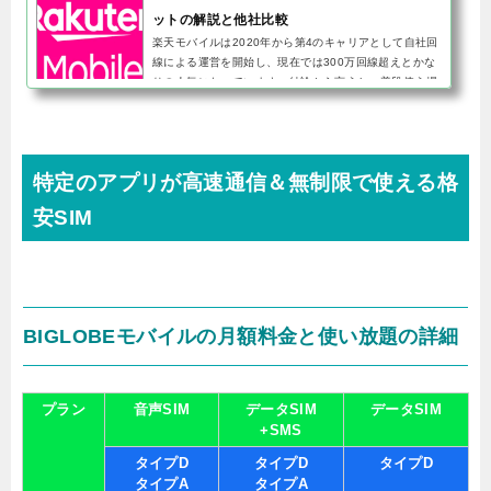
ットの解説と他社比較
楽天モバイルは2020年から第4のキャリアとして自社回
線による運営を開始し、現在では300万回線超えとかな
りの人気になっています。結論から言うと、普段使う場
所が楽天回線エリア内の場合はおすすめできます。楽天
回線エリア外の場合...
特定のアプリが高速通信＆無制限で使える格
安SIM
BIGLOBEモバイルの月額料金と使い放題の詳細
プラン
音声SIM
データSIM
データSIM
+SMS
タイプD
タイプD
タイプD
タイプA
タイプA