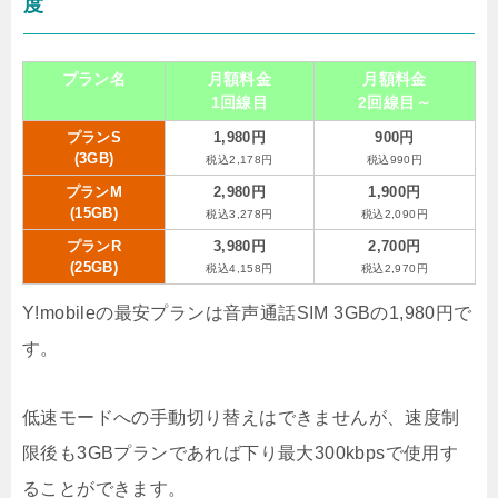
度
プラン名
月額料金
月額料金
1回線目
2回線目～
プランS
1,980円
900円
(3GB)
税込2,178円
税込990円
プランM
2,980円
1,900円
(15GB)
税込3,278円
税込2,090円
プランR
3,980円
2,700円
(25GB)
税込4,158円
税込2,970円
Y!mobileの最安プランは音声通話SIM 3GBの1,980円で
す。
低速モードへの手動切り替えはできませんが、速度制
限後も3GBプランであれば下り最大300kbpsで使用す
ることができます。