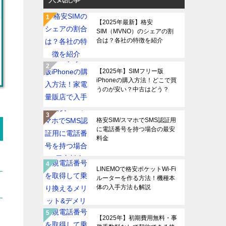
【2025年最新】格安
SIM（MVNO）のシェアの割
合は？各社の特徴を紹介
【2025年】SIMフリー版
iPhoneの購入方法！どこで買
うのが安い？中古はどう？
格安SIM/スマホでSMS認証用
に電話番号を持つ場合の最安
料金
LINEMOで格安ポケットWi-Fi
ルーターを作る方法！機種本
体の入手方法も解説
【2025年】初期費用無料・事