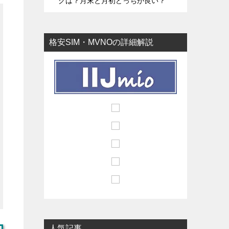
グは？月末と月初どっちが良い？
格安SIM・MVNOの詳細解説
人気記事