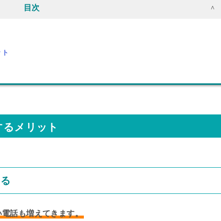
目次
ト
ット
得するメリット
きる
い電話も増えてきます。