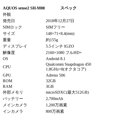
AQUOS sense2 SH-M08
スペック
外観
発売日
2018年12月27日
SIMロック
SIMフリー
サイズ
148×71×8.4(mm)
重量
約155g
ディスプレイ
5.5インチ IGZO
解像度
2160×1080 フルHD+
OS
Android 8.1
Qualcomm Snapdragon 450
CPU
1.8GHz×8(オクタコア)
GPU
Adreno 506
ROM
32GB
RAM
3GB
外部メモリ
microSDXC(最大512GB)
バッテリー
2,700mAh
メインカメラ
1,200万画素
インカメラ
800万画素