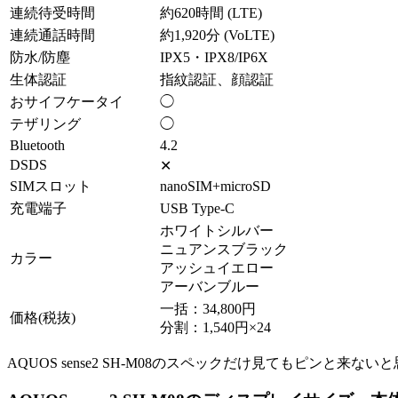
連続待受時間
約620時間 (LTE)
連続通話時間
約1,920分 (VoLTE)
防水/防塵
IPX5・IPX8/IP6X
生体認証
指紋認証、顔認証
おサイフケータイ
◯
テザリング
◯
Bluetooth
4.2
DSDS
✕
SIMスロット
nanoSIM+microSD
充電端子
USB Type-C
ホワイトシルバー
ニュアンスブラック
カラー
アッシュイエロー
アーバンブルー
一括：34,800円
価格(税抜)
分割：1,540円×24
AQUOS sense2 SH-M08のスペックだけ見てもピンと来ない