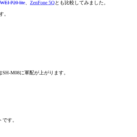
EI P20 lite
、
ZenFone 5Q
とも比較してみました。
です。
SH-M08に軍配が上がります。
トです。