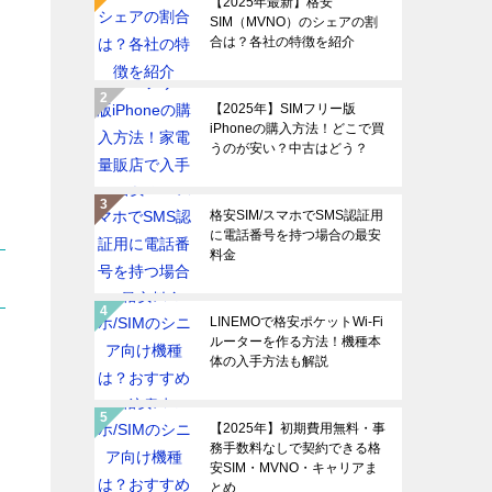
【2025年最新】格安
SIM（MVNO）のシェアの割
合は？各社の特徴を紹介
【2025年】SIMフリー版
iPhoneの購入方法！どこで買
うのが安い？中古はどう？
格安SIM/スマホでSMS認証用
に電話番号を持つ場合の最安
料金
LINEMOで格安ポケットWi-Fi
ルーターを作る方法！機種本
体の入手方法も解説
【2025年】初期費用無料・事
務手数料なしで契約できる格
安SIM・MVNO・キャリアま
とめ