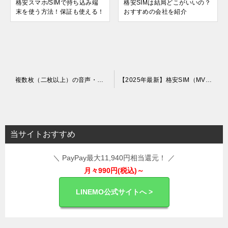
格安スマホ/SIMで持ち込み端
格安SIMは結局どこがいいの？
末を使う方法！保証も使える！
おすすめの会社を紹介
投
複数枚（二枚以上）の音声・データSIMが契約できる格安SIM
【2025年最新】格安SIM（MVNO）のシェアの割合は？各社の特徴を紹介
稿
ナ
ビ
当サイトおすすめ
ゲ
＼ PayPay最大11,940円相当還元！ ／
ー
月々990円(税込)～
シ
ョ
LINEMO公式サイトへ >
ン