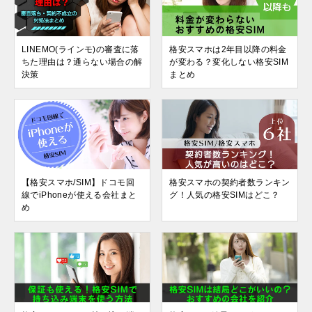
LINEMO(ラインモ)の審査に落
格安スマホは2年目以降の料金
ちた理由は？通らない場合の解
が変わる？変化しない格安SIM
決策
まとめ
【格安スマホ/SIM】ドコモ回
格安スマホの契約者数ランキン
線でiPhoneが使える会社まと
グ！人気の格安SIMはどこ？
め