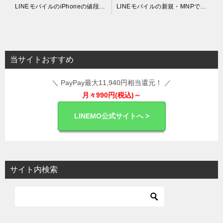
投
LINEモバイルのiPhoneの値段・価格は？機種変更はできる？
LINEモバイルの新規・MNPで利用開始日を確認する方法は？手続きにかかる時間は？
稿
ナ
ビ
当サイトおすすめ
ゲ
＼ PayPay最大11,940円相当還元！ ／
ー
月々990円(税込)～
シ
ョ
LINEMO公式サイトへ >
ン
サイト内検索