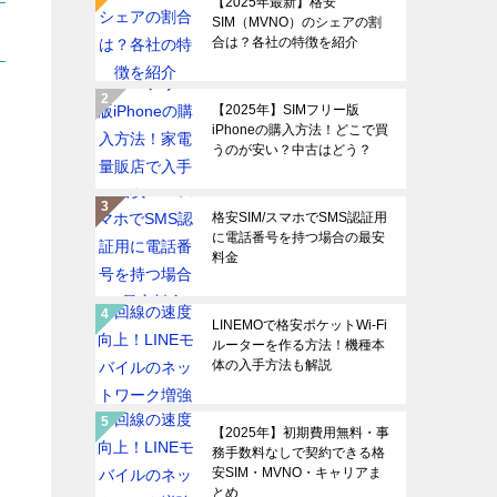
【2025年最新】格安
SIM（MVNO）のシェアの割
合は？各社の特徴を紹介
【2025年】SIMフリー版
iPhoneの購入方法！どこで買
うのが安い？中古はどう？
格安SIM/スマホでSMS認証用
に電話番号を持つ場合の最安
料金
LINEMOで格安ポケットWi-Fi
ルーターを作る方法！機種本
体の入手方法も解説
【2025年】初期費用無料・事
務手数料なしで契約できる格
安SIM・MVNO・キャリアま
とめ