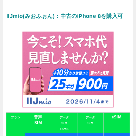
IIJmio(みおふぉん)：中古のiPhone 8を購入可
音声
eSIM
プラン
データ
データ
SIM
SIM
SIM
+SMS