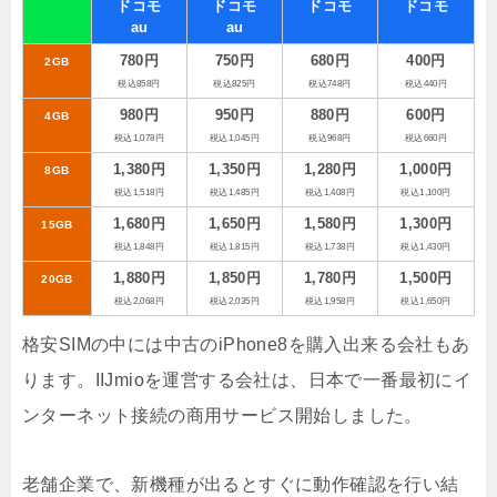
ドコモ
ドコモ
ドコモ
ドコモ
au
au
780円
750円
680円
400円
2GB
税込858円
税込825円
税込748円
税込440円
980円
950円
880円
600円
4GB
税込1,078円
税込1,045円
税込968円
税込660円
1,380円
1,350円
1,280円
1,000円
8GB
税込1,518円
税込1,485円
税込1,408円
税込1,100円
1,680円
1,650円
1,580円
1,300円
15GB
税込1,848円
税込1,815円
税込1,738円
税込1,430円
1,880円
1,850円
1,780円
1,500円
20GB
税込2,068円
税込2,035円
税込1,958円
税込1,650円
格安SIMの中には中古のiPhone8を購入出来る会社もあ
ります。IIJmioを運営する会社は、日本で一番最初にイ
ンターネット接続の商用サービス開始しました。
老舗企業で、新機種が出るとすぐに動作確認を行い結