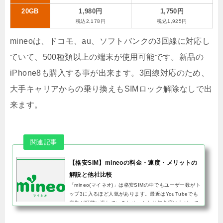
20GB
1,980円
1,750円
税込2,178円
税込1,925円
mineoは、ドコモ、au、ソフトバンクの3回線に対応し
ていて、500種類以上の端末が使用可能です。新品の
iPhone8も購入する事が出来ます。3回線対応のため、
大手キャリアからの乗り換えもSIMロック解除なしで出
来ます。
【格安SIM】mineoの料金・速度・メリットの
解説と他社比較
「mineo(マイネオ)」は格安SIMの中でもユーザー数がト
ップ3に入るほど人気があります。最近はYouTubeでも
広告が頻繁に流れているため、かなり知名度は上がって
いるのではないでしょうか。結論から言うと、mineoは
月額料金だと他に安い...