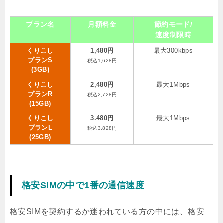
プラン名
月額料金
節約モード/
速度制限時
くりこし
1,480円
最大300kbps
プランS
税込1,628円
(3GB)
くりこし
2,480円
最大1Mbps
プランR
税込2,728円
(15GB)
くりこし
3.480円
最大1Mbps
プランL
税込3,828円
(25GB)
格安SIMの中で1番の通信速度
格安SIMを契約するか迷われている方の中には、格安