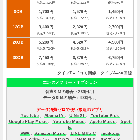
税込1,320円
税込1,122円
税込990円
6GB
1,700円
1,570円
1,450円
税込1,870円
税込1,727円
税込1,595円
12GB
3,400円
2,820円
2,700円
税込3,740円
税込3,102円
税込2,970円
20GB
5,200円
4,620円
4,500円
税込5,720円
税込5,082円
税込4,950円
30GB
7,450円
6,870円
6,750円
税込8,195円
税込7,557円
税込7,425円
タイプD=ドコモ回線 タイプA=au回線
エンタメフリー・オプション
音声SIMの場合：280円/月
データSIMの場合：980円/月
データ消費ゼロで使い放題のアプリ
YouTube
、
AbemaTV
、
U-NEXT
、
YouTube Kids
Google Play Music
、
YouTube Music
、
Apple Music
、
Spoti
fy
AWA
、
Amazon Music
、
LINE MUSIC
、
radiko.jp
らじる★らじる
、
dヒッツ
、
RecMusic
、
dマガジン