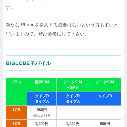
す。
新たなiPhoneを購入する必要はないという方も多いと
思いますので、ぜひ参考にして下さい。
BIGLOBEモバイル
プラン
音声SIM
データSIM
データSIM
+SMS
タイプD
タイプD
タイプD
タイプA
タイプA
1GB
980円
-
-
税込1,078円
3GB
1,200円
1,020円
900円