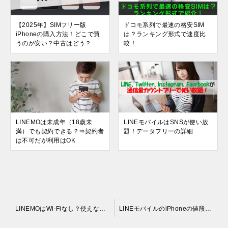
【2025年】SIMフリー版
ドコモ系列で最速の格安SIM
iPhoneの購入方法！どこで買
は？ランキング形式で速度比
うのが安い？中古はどう？
較！
LINEMOは未成年（18歳未
LINEモバイルはSNSが使い放
満）でも契約できる？⇒契約者
題！データフリーの詳細
は不可だが利用はOK
投
LINEMOはWi-Fiなし？使えない？Wi-Fiオプションの詳細
LINEモバイルのiPhoneの値段・価格は？機種変更はできる？
稿