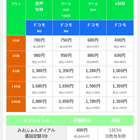
音声
eSIM
プラン
データ
データ
SIM
SIM
SIM
+SMS
ドコモ
ドコモ
ドコモ
ドコモ
au
au
780円
750円
680円
400円
2GB
税込858円
税込825円
税込748円
税込440円
980円
950円
880円
600円
4GB
税込1,078円
税込1,045円
税込968円
税込660円
1,380円
1,350円
1,280円
1,000円
8GB
税込1,518円
税込1,485円
税込1,408円
税込1,100円
1,680円
1,650円
1,580円
1,300円
15GB
税込1,848円
税込1,815円
税込1,738円
税込1,430円
1,880円
1,850円
1,780円
1,500円
20GB
税込2,068円
税込2,035円
税込1,958円
税込1,650円
オプション名
月額料金
内容
みおふぉんダイアル
600円
1回3分
通話定額3分
回数無制限
税込660円