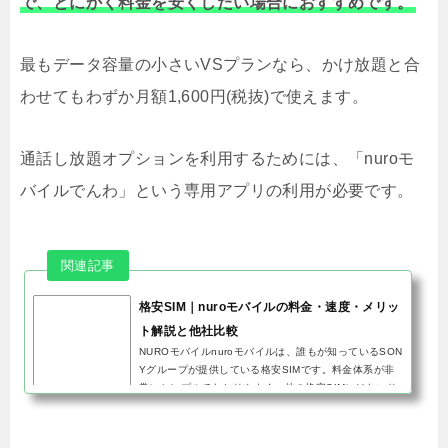
で、とにかく料金を安くしたい場合におすすめです。
最もデータ容量の小さいVSプランなら、かけ放題と合
わせてもわずか月額1,600円(税抜)で使えます。
通話し放題オプションを利用するためには、「nuroモ
バイルでんわ」という専用アプリの利用が必要です。
格安SIM｜nuroモバイルの料金・速度・メリッ
ト解説と他社比較
NUROモバイルnuroモバイルは、誰もが知っているSON
Yグループが提供している格安SIMです。料金体系が非
常にシンプルでわかりやすく、他の格安SIMにはないサ
ービスや機能を多く備えています。最近では光回線の
「NURO光」も知名度が上が...