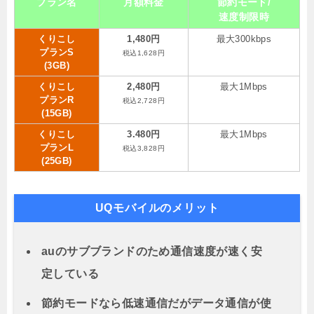
プラン名
月額料金
節約モード/
速度制限時
くりこし
1,480円
最大300kbps
プランS
税込1,628円
(3GB)
くりこし
2,480円
最大1Mbps
プランR
税込2,728円
(15GB)
くりこし
3.480円
最大1Mbps
プランL
税込3,828円
(25GB)
UQモバイルのメリット
auのサブブランドのため通信速度が速く安
定している
節約モードなら低速通信だがデータ通信が使