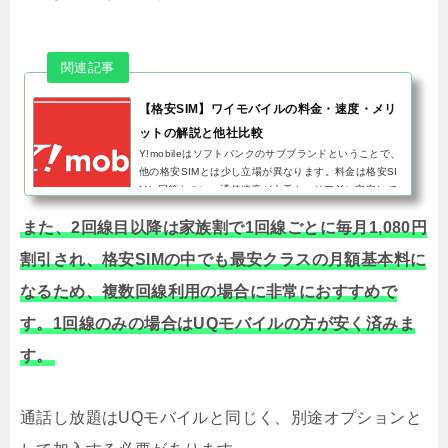
【格安SIM】ワイモバイルの料金・速度・メリ
ットの解説と他社比較
Y!mobileはソフトバンクのサブブランドということで、
他の格安SIMとは少し立場が異なります。料金は格安SI
Mと同等なのに、通信速度が大手キャリア並に安定して
速いということで、総務省の有識者会議でMVNO勢がサ
また、2回線目以降は家族割で1回線ごとに毎月1,080円
ブブランドに対してフ...
割引され、格安SIMの中でも最安クラスの月額基本料に
なるため、複数回線利用の場合に非常におすすめで
す。1回線のみの場合はUQモバイルの方が安く済みま
す。
通話し放題はUQモバイルと同じく、別途オプションと