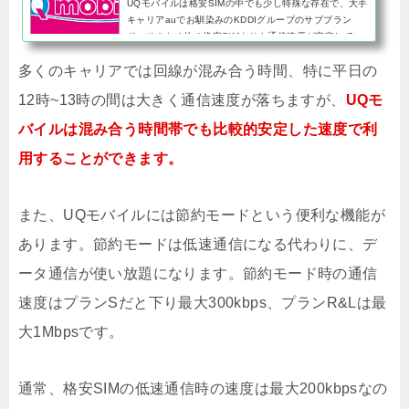
UQモバイルは格安SIMの中でも少し特殊な存在で、大手
キャリアauでお馴染みのKDDIグループのサブブラン
ド。そのため他の格安SIMよりも通信速度が安定してい
て、格安SIMの弱点である混雑時の通信速度も良好で
多くのキャリアでは回線が混み合う時間、特に平日の
す。大手キャリアの格安プラ...
12時~13時の間は大きく通信速度が落ちますが、
UQモ
バイルは混み合う時間帯でも比較的安定した速度で利
用することができます。
また、UQモバイルには節約モードという便利な機能が
あります。節約モードは低速通信になる代わりに、デ
ータ通信が使い放題になります。節約モード時の通信
速度はプランSだと下り最大300kbps、プランR&Lは最
大1Mbpsです。
通常、格安SIMの低速通信時の速度は最大200kbpsなの