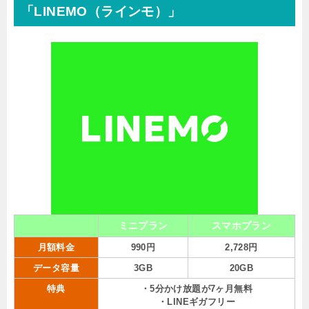
「LINEMO（ラインモ）」
ミニプラン
スマホプラン
月額料金
990円
2,728円
データ容量
3GB
20GB
特典
・5分かけ放題が7ヶ月無料
・LINEギガフリー