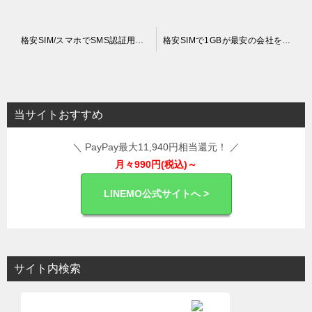
投
格安SIM/スマホでSMS認証用に電話番号を持つ場合の最安料金
格安SIMで1GBが最安の会社をまとめて紹介！
稿
ナ
ビ
当サイトおすすめ
ゲ
＼ PayPay最大11,940円相当還元！ ／
ー
月々990円(税込)～
シ
ョ
LINEMO公式サイトへ >
ン
サイト内検索