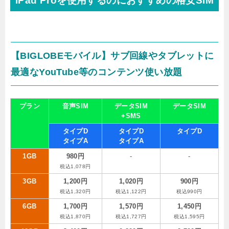
iPad Proを使用するのにおすすめの格安SIM
【BIGLOBEモバイル】サブ回線やタブレットに
最適なYouTube等のコンテンツ使い放題
プラン
音声SIM
データSIM
データSIM
+SMS
タイプD
タイプD
タイプD
タイプA
タイプA
1GB
980円
-
-
税込1,078円
3GB
1,200円
1,020円
900円
税込1,320円
税込1,122円
税込990円
6GB
1,700円
1,570円
1,450円
税込1,870円
税込1,727円
税込1,595円