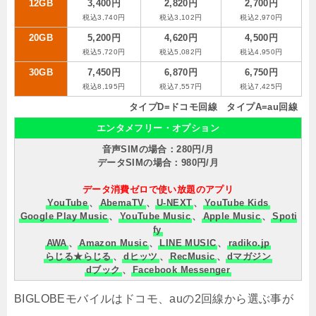
12GB
3,400円
2,820円
2,700円
税込3,740円
税込3,102円
税込2,970円
20GB
5,200円
4,620円
4,500円
税込5,720円
税込5,082円
税込4,950円
30GB
7,450円
6,870円
6,750円
税込8,195円
税込7,557円
税込7,425円
タイプD=ドコモ回線 タイプA=au回線
エンタメフリー・オプション
音声SIMの場合：280円/月
データSIMの場合：980円/月
データ消費ゼロで使い放題のアプリ
YouTube
、
AbemaTV
、
U-NEXT
、
YouTube Kids
Google Play Music
、
YouTube Music
、
Apple Music
、
Spoti
fy
AWA
、
Amazon Music
、
LINE MUSIC
、
radiko.jp
らじる★らじる
、
dヒッツ
、
RecMusic
、
dマガジン
dブック
、
Facebook Messenger
BIGLOBEモバイルはドコモ、auの2回線から選ぶ事が